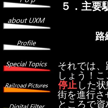
５．主要
路
それでは、
しょう！こ
停止
した状
街を進行さ
ところで資