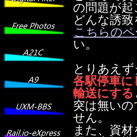
の問題が起
どんな誘致
こちらのペ
い。
とりあえず
各駅停車に
輸送にする
突は無いの
せん。
また、資材