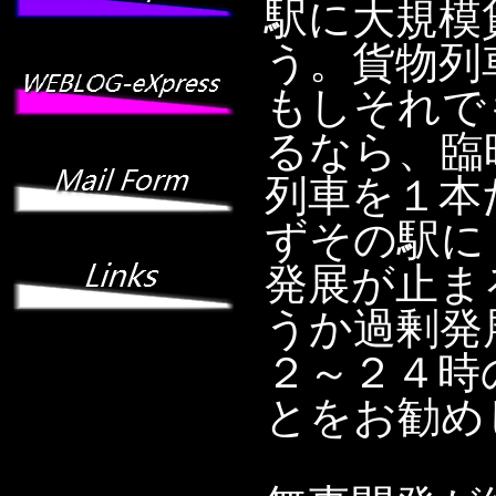
駅に大規模
う。貨物列
もしそれで
るなら、臨
列車を１本
ずその駅に
発展が止ま
うか過剰発
２～２４時
とをお勧め